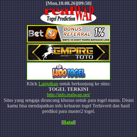
[Mon,10.08.26][09:50]
Klick
Lanjutkan
untuk berkunjung ke situs:
TOGEL TERKINI
http://info.realwap.net/
Situs yang sengaja dirancang khusus untuk para togel mania. Disini
kamu bisa mendapatkan info keluaran togel Terfavorit dan hasil
prediksi para master2 togel.
[
Batal
]