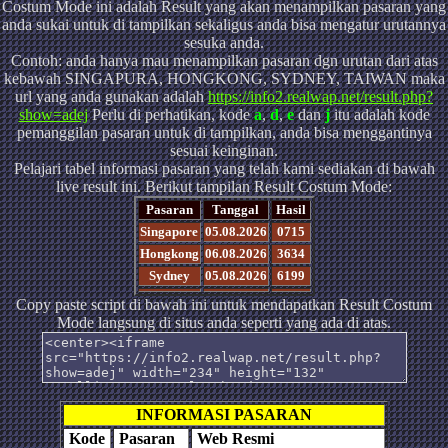
Costum Mode ini adalah Result yang akan menampilkan pasaran yang
anda sukai untuk di tampilkan sekaligus anda bisa mengatur urutannya
sesuka anda.
Contoh: anda hanya mau menampilkan pasaran dgn urutan dari atas
kebawah SINGAPURA, HONGKONG, SYDNEY, TAIWAN maka
url yang anda gunakan adalah
https://info2.realwap.net/result.php?
show=adej
Perlu di perhatikan, kode
a
,
d
,
e
dan
j
itu adalah kode
pemanggilan pasaran untuk di tampilkan, anda bisa menggantinya
sesuai keinginan.
Pelajari tabel informasi pasaran yang telah kami sediakan di bawah
live result ini. Berikut tampilan Result Costum Mode:
Pasaran
Tanggal
Hasil
Singapore
05.08.2026
0715
Hongkong
06.08.2026
3634
Sydney
05.08.2026
6199
Copy paste script di bawah ini untuk mendapatkan Result Costum
Mode langsung di situs anda seperti yang ada di atas.
INFORMASI PASARAN
Kode
Pasaran
Web Resmi